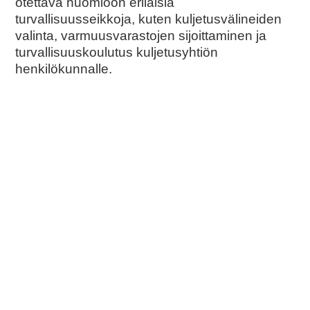
otettava huomioon erilaisia
turvallisuusseikkoja, kuten kuljetusvälineiden
valinta, varmuusvarastojen sijoittaminen ja
turvallisuuskoulutus kuljetusyhtiön
henkilökunnalle.
Kuljetusvälineiden valinta on tärkeä tekijä
nestemäisten kemikaalien kuljetuksissa.
Erityisesti on tärkeää valita sopiva
kuljetusväline, joka on suunniteltu
nestemäisten kemikaalien kuljettamiseen.
Säiliöautot, kontit ja tankkerit ovat yleisiä
kuljetusvälineitä, joita käytetään nestemäisten
kemikaalien kuljetuksissa. Näiden
kuljetusvälineiden suunnittelussa on otettava
huomioon kemikaalien fysikaaliset
ominaisuudet, kuten tiheys ja viskositeetti, ja
niiden vaikutus ajoneuvon vakaudelle.